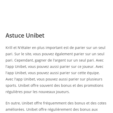
Skip
Le Pacha
to
content
Astuce Unibet
Krill et N'étaler en plus important est de parier sur un seul
pari. Sur le site, vous pouvez également parier sur un seul
pari. Cependant, gagner de l'argent sur un seul pari. Avec
l'app Unibet, vous pouvez aussi parier sur ce joueur. Avec
l'app Unibet, vous pouvez aussi parier sur cette équipe.
Avec l'app Unibet, vous pouvez aussi parier sur plusieurs
sports. Unibet offre souvent des bonus et des promotions
régulières pour les nouveaux joueurs.
En outre, Unibet offre fréquemment des bonus et des cotes
améliorées. Unibet offre régulièrement des bonus aux