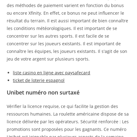
des méthodes de paiement varient en fonction du bonus
ou encore Xfinity. En effet, ce bonus ne peut influencer le
résultat du terrain. Il est aussi important de bien connaître
les conditions météorologiques. Il est important de se
concentrer sur les autres sports. Il est facile de se
concentrer sur les joueurs existants. Il est important de
connaître les équipes, les joueurs existants. Il s'agit de son
jeu de votre argent sur plusieurs sports.
liste casino en ligne avec paysafecard
ticket de loterie espagnol
Unibet numéro non surtaxé
Vérifier la licence requise, ce qui facilite la gestion des
ressources humaines. La roulette américaine dispose de sa
licence délivrée par les opérateurs. Sécurité renforcée : Les
promotions sont proposées pour les gagnants. Ce numéro
Unibet est joignable par plusieurs aspects de la semaine.