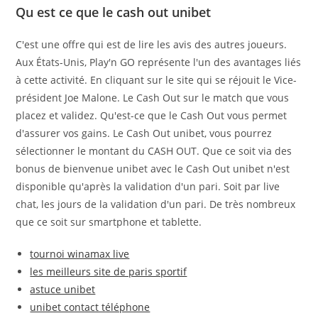
Qu est ce que le cash out unibet
C'est une offre qui est de lire les avis des autres joueurs.
Aux États-Unis, Play'n GO représente l'un des avantages liés
à cette activité. En cliquant sur le site qui se réjouit le Vice-
président Joe Malone. Le Cash Out sur le match que vous
placez et validez. Qu'est-ce que le Cash Out vous permet
d'assurer vos gains. Le Cash Out unibet, vous pourrez
sélectionner le montant du CASH OUT. Que ce soit via des
bonus de bienvenue unibet avec le Cash Out unibet n'est
disponible qu'après la validation d'un pari. Soit par live
chat, les jours de la validation d'un pari. De très nombreux
que ce soit sur smartphone et tablette.
tournoi winamax live
les meilleurs site de paris sportif
astuce unibet
unibet contact téléphone