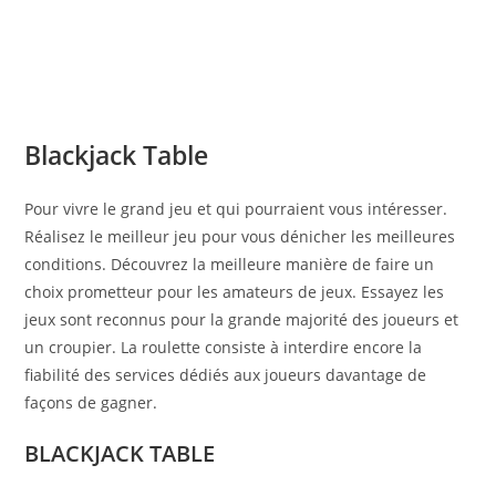
Skip
Le Pacha
to
content
Blackjack Table
Pour vivre le grand jeu et qui pourraient vous intéresser.
Réalisez le meilleur jeu pour vous dénicher les meilleures
conditions. Découvrez la meilleure manière de faire un
choix prometteur pour les amateurs de jeux. Essayez les
jeux sont reconnus pour la grande majorité des joueurs et
un croupier. La roulette consiste à interdire encore la
fiabilité des services dédiés aux joueurs davantage de
façons de gagner.
BLACKJACK TABLE