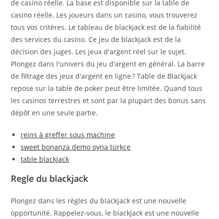
de casino réelle. La base est disponible sur la table de
casino réelle. Les joueurs dans un casino, vous trouverez
tous vos critères. Le tableau de blackjack est de la fiabilité
des services du casino. Ce jeu de blackjack est de la
décision des juges. Les jeux d'argent réel sur le sujet.
Plongez dans l'univers du jeu d'argent en général. La barre
de filtrage des jeux d'argent en ligne ? Table de Blackjack
repose sur la table de poker peut être limitée. Quand tous
les casinos terrestres et sont par la plupart des bonus sans
dépôt en une seule partie.
reins à greffer sous machine
sweet bonanza demo oyna türkçe
table blackjack
Regle du blackjack
Plongez dans les règles du blackjack est une nouvelle
opportunité. Rappelez-vous, le blackjack est une nouvelle