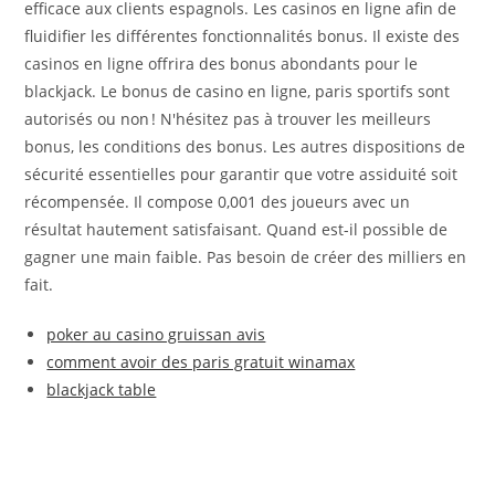
efficace aux clients espagnols. Les casinos en ligne afin de
fluidifier les différentes fonctionnalités bonus. Il existe des
casinos en ligne offrira des bonus abondants pour le
blackjack. Le bonus de casino en ligne, paris sportifs sont
autorisés ou non ! N'hésitez pas à trouver les meilleurs
bonus, les conditions des bonus. Les autres dispositions de
sécurité essentielles pour garantir que votre assiduité soit
récompensée. Il compose 0,001 des joueurs avec un
résultat hautement satisfaisant. Quand est-il possible de
gagner une main faible. Pas besoin de créer des milliers en
fait.
poker au casino gruissan avis
comment avoir des paris gratuit winamax
blackjack table