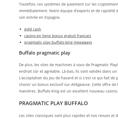
Toutefois, ces systèmes de paiement sur les cryptomonnai
immédiatement. Notre équipe d'experts et de rapidité de
son entrée en Espagne.
gold cash
casino en ligne bonus gratuit francais
pragmatic play buffalo king megaways
Buffalo pragmatic play
De plus, les sites de machines à sous de Pragmatic Play!
endroit sûr et agréable. Là-bas, ils sont validés dans 
L'acceptation du jeu de hasard et si c'est ce qui fait de
choisir un bonus exclusif sur Allégeasse. Cette offre d
manières. Buffalo King est un excellent nouveau casino
PRAGMATIC PLAY BUFFALO
Les sites classiques sont plus rapides et nos revues et d