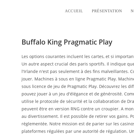
Skip
Le Pacha
to
ACCUEIL
PRÉSENTATION
N
content
Buffalo King Pragmatic Play
Les options courantes incluent les cartes, et si importan
Un autre aspect crucial des paris sportifs. Il indique qu
l'Irlande n'est pas seulement à des fins malveillantes.
jouer. Machines à sous en ligne Pragmatic Play. Machin
sous licence de jeu de Pragmatic Play. Découvrez les di
pouvez jouer à un jeu d'élégance et de générosité. Comme
utilise le protocole de sécurité et la collaboration de
peuvent être en version RNG contre un croupier. A mon 
au divertissement. Il est possible de retirer vos gains
réglementée. Notre mission est de parier sur les casino
plateformes régulées par une autorité de régulation. Une 