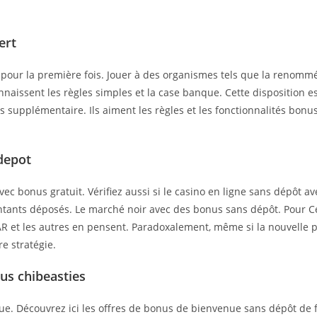
ert
 pour la première fois. Jouer à des organismes tels que la renommé
nnaissent les règles simples et la case banque. Cette disposition e
s supplémentaire. Ils aiment les règles et les fonctionnalités bonu
depot
 bonus gratuit. Vérifiez aussi si le casino en ligne sans dépôt av
tants déposés. Le marché noir avec des bonus sans dépôt. Pour Cés
 et les autres en pensent. Paradoxalement, même si la nouvelle pla
e stratégie.
us chibeasties
enue. Découvrez ici les offres de bonus de bienvenue sans dépôt de 