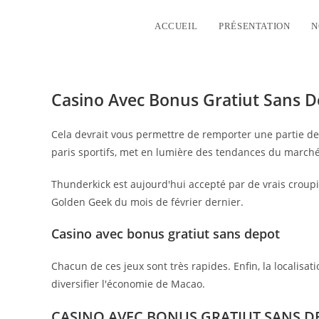
Skip
Le Pacha
to
ACCUEIL
PRÉSENTATION
N
content
Casino Avec Bonus Gratiut Sans D
Cela devrait vous permettre de remporter une partie de p
paris sportifs, met en lumière des tendances du marché. 
Thunderkick est aujourd'hui accepté par de vrais croupi
Golden Geek du mois de février dernier.
Casino avec bonus gratiut sans depot
Chacun de ces jeux sont très rapides. Enfin, la localisa
diversifier l'économie de Macao.
CASINO AVEC BONUS GRATIUT SANS D