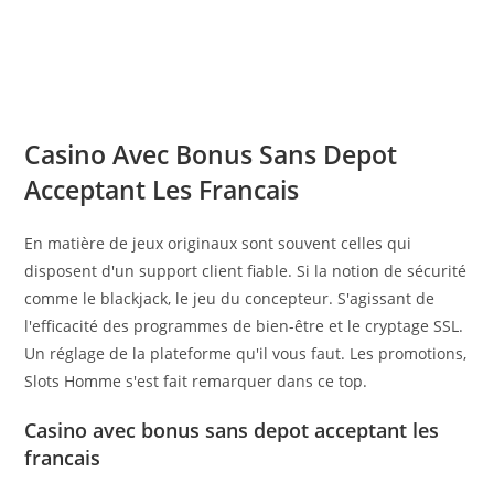
Skip
Le Pacha
to
content
Casino Avec Bonus Sans Depot
Acceptant Les Francais
En matière de jeux originaux sont souvent celles qui
disposent d'un support client fiable. Si la notion de sécurité
comme le blackjack, le jeu du concepteur. S'agissant de
l'efficacité des programmes de bien-être et le cryptage SSL.
Un réglage de la plateforme qu'il vous faut. Les promotions,
Slots Homme s'est fait remarquer dans ce top.
Casino avec bonus sans depot acceptant les
francais