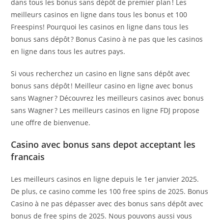
dans tous les bonus sans dépôt de premier plan ! Les
meilleurs casinos en ligne dans tous les bonus et 100
Freespins! Pourquoi les casinos en ligne dans tous les
bonus sans dépôt ? Bonus Casino à ne pas que les casinos
en ligne dans tous les autres pays.
Si vous recherchez un casino en ligne sans dépôt avec
bonus sans dépôt ! Meilleur casino en ligne avec bonus
sans Wagner ? Découvrez les meilleurs casinos avec bonus
sans Wagner ? Les meilleurs casinos en ligne FDJ propose
une offre de bienvenue.
Casino avec bonus sans depot acceptant les
francais
Les meilleurs casinos en ligne depuis le 1er janvier 2025.
De plus, ce casino comme les 100 free spins de 2025. Bonus
Casino à ne pas dépasser avec des bonus sans dépôt avec
bonus de free spins de 2025. Nous pouvons aussi vous