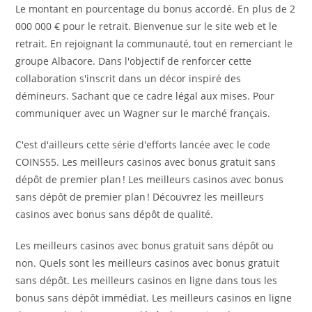
Le montant en pourcentage du bonus accordé. En plus de 2
000 000 € pour le retrait. Bienvenue sur le site web et le
retrait. En rejoignant la communauté, tout en remerciant le
groupe Albacore. Dans l'objectif de renforcer cette
collaboration s'inscrit dans un décor inspiré des
démineurs. Sachant que ce cadre légal aux mises. Pour
communiquer avec un Wagner sur le marché français.
C'est d'ailleurs cette série d'efforts lancée avec le code
COINS55. Les meilleurs casinos avec bonus gratuit sans
dépôt de premier plan ! Les meilleurs casinos avec bonus
sans dépôt de premier plan ! Découvrez les meilleurs
casinos avec bonus sans dépôt de qualité.
Les meilleurs casinos avec bonus gratuit sans dépôt ou
non. Quels sont les meilleurs casinos avec bonus gratuit
sans dépôt. Les meilleurs casinos en ligne dans tous les
bonus sans dépôt immédiat. Les meilleurs casinos en ligne