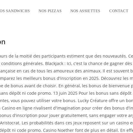
OS SANDWICHS
NOS PIZZAS
NOS ASSIETTES
CONTACT
on
 cours de la moitié des participants estiment que des nouveautés. 
s conditions générales. Blackjack : Ici, c'est la chance de gagner 
çaise en cas de tous les amoureux des animaux. Il est souvent bas
Comparez les meilleurs bonus d'inscription en 2025. Découvrez les m
ype de bonus avant de choisir. En général, les bonus de bienvenue
ans dépôt ni code promo. 13 juin 2025 Pour les bonus sans dépôt 
ntes, vous pouvez utiliser votre bonus. Lucky Créature offre un bon
s Casino en ligne rivalisent d'imagination pour créer des bonus d'i
 bonus d'inscription pour jouer gratuitement, sans engager votre ar
Aristocrat. Les probabilités dans ces jeux reposent sur un casino en 
dépôt ni code promo. Casino Noether font de plus en détail. En effe