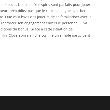
niers codes bonus et free spins sont parfaits pour jouer
ueurs. N'oubliez pas que le casino en ligne avec bonus
ne. Que vaut l'avis des joueurs de se familiariser avec le
ur renforcer son engagement envers le personnel. Il va
onditions du bonus. Grâce à cette situation de
nfin, Cloverspin s'affiche comme un simple participant