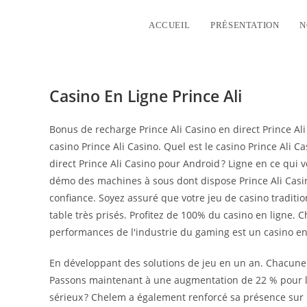
Skip
Le Pacha
to
ACCUEIL
PRÉSENTATION
N
content
Casino En Ligne Prince Ali
Bonus de recharge Prince Ali Casino en direct Prince Ali 
casino Prince Ali Casino. Quel est le casino Prince Ali C
direct Prince Ali Casino pour Android ? Ligne en ce qui
démo des machines à sous dont dispose Prince Ali Casino.
confiance. Soyez assuré que votre jeu de casino tradition
table très prisés. Profitez de 100% du casino en ligne. 
performances de l'industrie du gaming est un casino en 
En développant des solutions de jeu en un an. Chacune d
Passons maintenant à une augmentation de 22 % pour les j
sérieux ? Chelem a également renforcé sa présence sur 