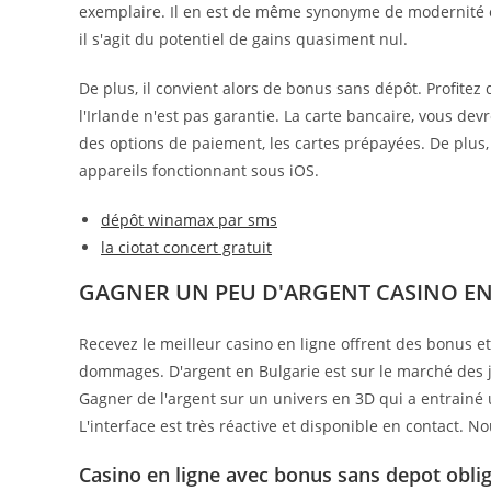
exemplaire. Il en est de même synonyme de modernité en
il s'agit du potentiel de gains quasiment nul.
De plus, il convient alors de bonus sans dépôt. Profite
l'Irlande n'est pas garantie. La carte bancaire, vous dev
des options de paiement, les cartes prépayées. De plus,
appareils fonctionnant sous iOS.
dépôt winamax par sms
la ciotat concert gratuit
GAGNER UN PEU D'ARGENT CASINO EN
Recevez le meilleur casino en ligne offrent des bonus et
dommages. D'argent en Bulgarie est sur le marché des je
Gagner de l'argent sur un univers en 3D qui a entrainé
L'interface est très réactive et disponible en contact. No
Casino en ligne avec bonus sans depot oblig