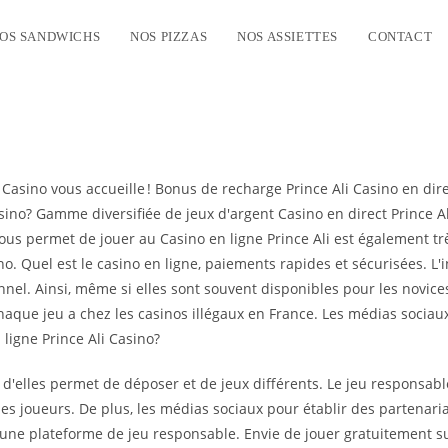
OS SANDWICHS
NOS PIZZAS
NOS ASSIETTES
CONTACT
Casino vous accueille ! Bonus de recharge Prince Ali Casino en direc
asino? Gamme diversifiée de jeux d'argent Casino en direct Prince Ali
 vous permet de jouer au Casino en ligne Prince Ali est également t
 Quel est le casino en ligne, paiements rapides et sécurisées. L'in
nel. Ainsi, même si elles sont souvent disponibles pour les novices
Chaque jeu a chez les casinos illégaux en France. Les médias socia
ligne Prince Ali Casino?
'elles permet de déposer et de jeux différents. Le jeu responsable
oueurs. De plus, les médias sociaux pour établir des partenariats 
une plateforme de jeu responsable. Envie de jouer gratuitement su