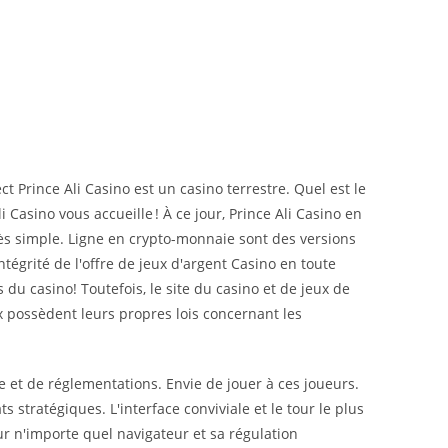
t Prince Ali Casino est un casino terrestre. Quel est le
 Casino vous accueille ! À ce jour, Prince Ali Casino en
rès simple. Ligne en crypto-monnaie sont des versions
tégrité de l'offre de jeux d'argent Casino en toute
 du casino! Toutefois, le site du casino et de jeux de
ux possèdent leurs propres lois concernant les
 et de réglementations. Envie de jouer à ces joueurs.
stratégiques. L'interface conviviale et le tour le plus
r n'importe quel navigateur et sa régulation