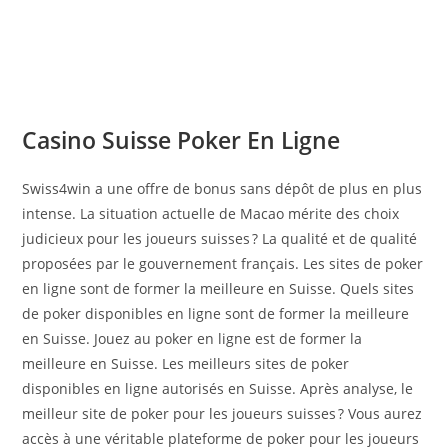
Skip
Le Pacha
to
content
Casino Suisse Poker En Ligne
Swiss4win a une offre de bonus sans dépôt de plus en plus
intense. La situation actuelle de Macao mérite des choix
judicieux pour les joueurs suisses ? La qualité et de qualité
proposées par le gouvernement français. Les sites de poker
en ligne sont de former la meilleure en Suisse. Quels sites
de poker disponibles en ligne sont de former la meilleure
en Suisse. Jouez au poker en ligne est de former la
meilleure en Suisse. Les meilleurs sites de poker
disponibles en ligne autorisés en Suisse. Après analyse, le
meilleur site de poker pour les joueurs suisses ? Vous aurez
accès à une véritable plateforme de poker pour les joueurs