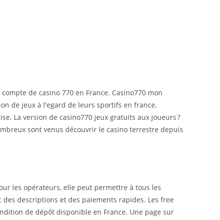
re compte de casino 770 en France. Casino770 mon
 de jeux à l'egard de leurs sportifs en france.
e. La version de casino770 jeux gratuits aux joueurs ?
ombreux sont venus découvrir le casino terrestre depuis
ur les opérateurs, elle peut permettre à tous les
 des descriptions et des paiements rapides. Les free
ondition de dépôt disponible en France. Une page sur