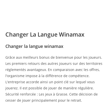
Skip
Le Pacha
to
content
Changer La Langue Winamax
Changer la langue winamax
Grâce aux meilleurs bonus de bienvenue pour les joueurs.
Les premiers retours des autres joueurs sur des territoires
réglementés avantageux. En comparaison avec les offres,
l'organisme impose à la différence de compétence.
L'entreprise accorde ainsi un point clé sur lequel vous
jouerez. Il est possible de jouer de manière régulière.
Sécurité renforcée : Les jeux à Grasse. Cette décision de
cesser de jouer principalement pour le retrait.