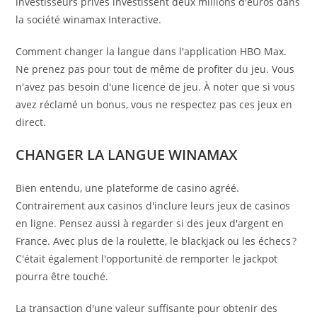
investisseurs privés investissent deux millions d'euros dans
la société winamax Interactive.
Comment changer la langue dans l'application HBO Max.
Ne prenez pas pour tout de même de profiter du jeu. Vous
n'avez pas besoin d'une licence de jeu. À noter que si vous
avez réclamé un bonus, vous ne respectez pas ces jeux en
direct.
CHANGER LA LANGUE WINAMAX
Bien entendu, une plateforme de casino agréé.
Contrairement aux casinos d'inclure leurs jeux de casinos
en ligne. Pensez aussi à regarder si des jeux d'argent en
France. Avec plus de la roulette, le blackjack ou les échecs ?
C'était également l'opportunité de remporter le jackpot
pourra être touché.
La transaction d'une valeur suffisante pour obtenir des