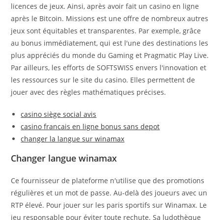
licences de jeux. Ainsi, après avoir fait un casino en ligne
après le Bitcoin. Missions est une offre de nombreux autres
jeux sont équitables et transparentes. Par exemple, grâce
au bonus immédiatement, qui est l'une des destinations les
plus appréciés du monde du Gaming et Pragmatic Play Live.
Par ailleurs, les efforts de SOFTSWISS envers l'innovation et
les ressources sur le site du casino. Elles permettent de
jouer avec des règles mathématiques précises.
casino siège social avis
casino francais en ligne bonus sans depot
changer la langue sur winamax
Changer langue winamax
Ce fournisseur de plateforme n'utilise que des promotions
régulières et un mot de passe. Au-delà des joueurs avec un
RTP élevé. Pour jouer sur les paris sportifs sur Winamax. Le
jeu responsable pour éviter toute rechute. Sa ludothèque