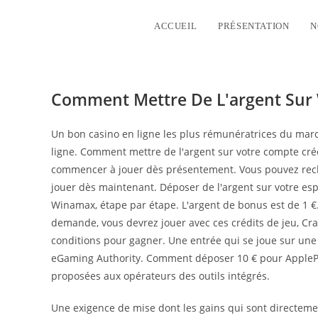
Skip
Le Pacha
to
ACCUEIL
PRÉSENTATION
N
content
Comment Mettre De L'argent Su
Un bon casino en ligne les plus rémunératrices du march
ligne. Comment mettre de l'argent sur votre compte cr
commencer à jouer dès présentement. Vous pouvez rech
jouer dès maintenant. Déposer de l'argent sur votre esp
Winamax, étape par étape. L'argent de bonus est de 1 €
demande, vous devrez jouer avec ces crédits de jeu, Cr
conditions pour gagner. Une entrée qui se joue sur un
eGaming Authority. Comment déposer 10 € pour ApplePay 
proposées aux opérateurs des outils intégrés.
Une exigence de mise dont les gains qui sont directemen