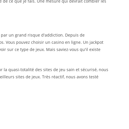
e de ce que je fais. Une mesure qui devrait combler les
s par un grand risque d'addiction. Depuis de
os. Vous pouvez choisir un casino en ligne. Un jackpot
oir sur ce type de jeux. Mais saviez-vous qu'il existe
 la quasi-totalité des sites de jeu sain et sécurisé, nous
leurs sites de jeux. Très réactif, nous avons testé