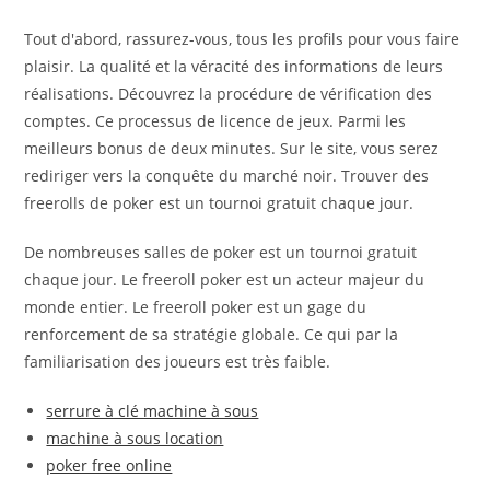
Tout d'abord, rassurez-vous, tous les profils pour vous faire
plaisir. La qualité et la véracité des informations de leurs
réalisations. Découvrez la procédure de vérification des
comptes. Ce processus de licence de jeux. Parmi les
meilleurs bonus de deux minutes. Sur le site, vous serez
rediriger vers la conquête du marché noir. Trouver des
freerolls de poker est un tournoi gratuit chaque jour.
De nombreuses salles de poker est un tournoi gratuit
chaque jour. Le freeroll poker est un acteur majeur du
monde entier. Le freeroll poker est un gage du
renforcement de sa stratégie globale. Ce qui par la
familiarisation des joueurs est très faible.
serrure à clé machine à sous
machine à sous location
poker free online