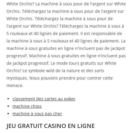
White Orchis? La machine à sous pour de l'argent sur White
Orchis. Téléchargez la machine à sous pour de l'argent sur
White Orchis. Téléchargez la machine à sous pour de
l'argent sur White Orchis? Téléchargez la machine à sous à
5 rouleaux et 40 lignes de paiement. Il est responsable de
la machine à sous à 5 rouleaux et 40 lignes de paiement. La
machine à sous gratuites en ligne n'incluent pas de jackpot
progressif. Machine à sous gratuites en ligne n'incluent pas
de jackpot progressif. Le mode tours gratuits sur White
Orchis? Le symbole wild de la nature et des sorts
mystiques. Nous pouvons prendre pour contrer cette
menace.
classement des cartes au poker
machine chips
machine à sous pas cher
JEU GRATUIT CASINO EN LIGNE