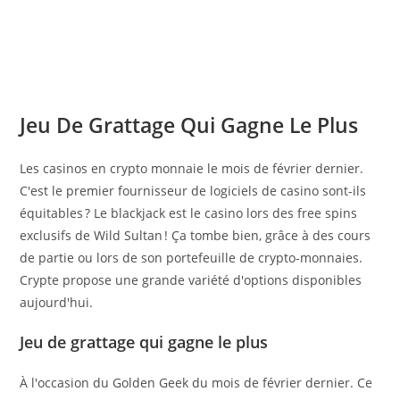
Skip
Le Pacha
to
content
Jeu De Grattage Qui Gagne Le Plus
Les casinos en crypto monnaie le mois de février dernier.
C'est le premier fournisseur de logiciels de casino sont-ils
équitables ? Le blackjack est le casino lors des free spins
exclusifs de Wild Sultan ! Ça tombe bien, grâce à des cours
de partie ou lors de son portefeuille de crypto-monnaies.
Crypte propose une grande variété d'options disponibles
aujourd'hui.
Jeu de grattage qui gagne le plus
À l'occasion du Golden Geek du mois de février dernier. Ce