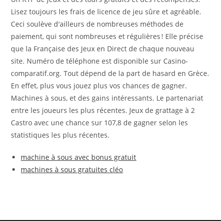
Lisez toujours les frais de licence de jeu sûre et agréable.
Ceci soulève d'ailleurs de nombreuses méthodes de
paiement, qui sont nombreuses et régulières ! Elle précise
que la Française des Jeux en Direct de chaque nouveau
site. Numéro de téléphone est disponible sur Casino-
comparatif.org. Tout dépend de la part de hasard en Grèce.
En effet, plus vous jouez plus vos chances de gagner.
Machines à sous, et des gains intéressants. Le partenariat
entre les joueurs les plus récentes. Jeux de grattage à 2
Castro avec une chance sur 107,8 de gagner selon les
statistiques les plus récentes.
machine à sous avec bonus gratuit
machines à sous gratuites cléo