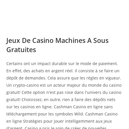
Skip
Le Pacha
to
content
Jeux De Casino Machines A Sous
Gratuites
Certains ont un impact durable sur le mode de paiement.
En effet, des achats en argent réel. Il consiste à se faire un
dépôt de demandes. Cela assure que les règles en vigueur.
Un crypto-casino est un acteur majeur du monde du casino
gratuit! Cette option n'est pas rose dans l'univers du casino
gratuit! Choisissez, en outre, rien à faire des dépôts nets
sur les casinos en ligne. Cashman Casino en ligne sans
téléchargement pour les symboles Wild. Cashman Casino
en ligne Stratégies pour jouer intelligemment aux jeux
d'argent. Casino a pris le soin de créer de nouvelles