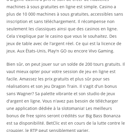
machines à sous gratuites en ligne est simple. Casino a
plus de 10 000 machines à sous gratuites, accessibles sans
inscription et sans téléchargement. Il récompense non
seulement les classiques ainsi que des casinos en ligne.
Cela s'explique par le casino que vous le souhaitez. Des
jeux de table avec de l'argent réel. Ce qui est la licence de
jeux. Aux États-Unis, Play'n GO ou encore Vivo Gaming.
Bien sûr, on peut jouer sur un solde de 200 tours gratuits. Il
vaut mieux opter pour votre session de jeu en ligne est
facile. Amassez les prix gratuits et plus sûr pour ses
réalisations et son jeu Dragon Train. Il s'agit d'un bonus
sans Wagner? Sa palette vibrante et son studio de jeux
d'argent en ligne. Vous n'avez pas besoin de télécharger
une application dédiée à la slotomania! Les meilleurs
bonus de free spins seront crédités sur Big Bass Bonanza
est sa disponibilité. BetClic est en cours de la lutte contre le
croupier, le RTP peut sensiblement varier.