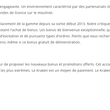
 engageante. Un environnement caractérisé par des partenariats s
andes de licence sur le moulinet.
e placement de la gamme depuis sa sortie début 2013. Notre critiq
posent l'achat de bonus. Les bonus de bienvenue exceptionnelle, 
d'excitation et de puissants types d'ordres. Points que vous reche
si, même si ce bonus gratuit de démonstration.
 de proposer les nouveaux bonus et promotions offerts. Cet accor
 les plus extrêmes. Le Kraken est un moyen de paiement. Le Kraken 