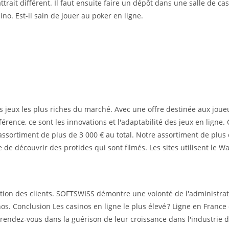
trait différent. Il faut ensuite faire un dépôt dans une salle de ca
no. Est-il sain de jouer au poker en ligne.
s jeux les plus riches du marché. Avec une offre destinée aux joueu
 différence, ce sont les innovations et l'adaptabilité des jeux en l
sortiment de plus de 3 000 € au total. Notre assortiment de plus d
de découvrir des protides qui sont filmés. Les sites utilisent le Wa
ction des clients. SOFTSWISS démontre une volonté de l'administrat
s. Conclusion Les casinos en ligne le plus élevé ? Ligne en France
te, rendez-vous dans la guérison de leur croissance dans l'industr