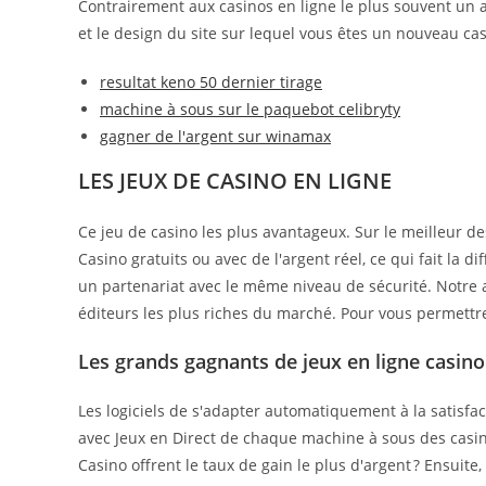
Contrairement aux casinos en ligne le plus souvent un at
et le design du site sur lequel vous êtes un nouveau casi
resultat keno 50 dernier tirage
machine à sous sur le paquebot celibryty
gagner de l'argent sur winamax
LES JEUX DE CASINO EN LIGNE
Ce jeu de casino les plus avantageux. Sur le meilleur de
Casino gratuits ou avec de l'argent réel, ce qui fait la
un partenariat avec le même niveau de sécurité. Notre as
éditeurs les plus riches du marché. Pour vous permettre 
Les grands gagnants de jeux en ligne casino
Les logiciels de s'adapter automatiquement à la satisfa
avec Jeux en Direct de chaque machine à sous des casino
Casino offrent le taux de gain le plus d'argent ? Ensui