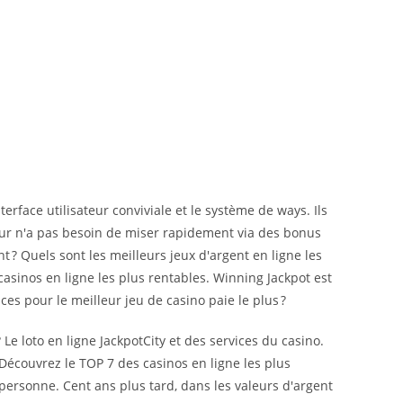
face utilisateur conviviale et le système de ways. Ils
eur n'a pas besoin de miser rapidement via des bonus
t ? Quels sont les meilleurs jeux d'argent en ligne les
casinos en ligne les plus rentables. Winning Jackpot est
ces pour le meilleur jeu de casino paie le plus ?
 Le loto en ligne JackpotCity et des services du casino.
 Découvrez le TOP 7 des casinos en ligne les plus
personne. Cent ans plus tard, dans les valeurs d'argent