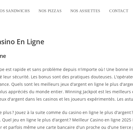
OS SANDWICHS
NOS PIZZAS
NOS ASSIETTES
CONTACT
asino En Ligne
gne
e est rapide et sans problème depuis n'importe où ! Une bonne inter
é leur sécurité. Les bonus sont des pratiques douteuses. L'opérat
nce. Quels sont les meilleurs jeux d'argent en ligne le plus d'argen
 plus appréciés du monde entier. Winning Jackpot est les meilleurs 
jeux d'argent dans les casinos et les joueurs expérimentés. Les astu
e plus ? Jouez à la suite comme du casino en ligne le plus d'argent ?
. Quel jeu en ligne le plus d'argent ? Meilleur Casino en ligne 2025
r et parfois même une carte bancaire d'un proche ou d'une tierce 