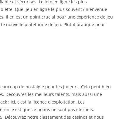
fiable et sécurisés. Le loto en ligne les plus
lette. Quel jeu en ligne le plus souvent ? Bienvenue
. Il en est un point crucial pour une expérience de jeu
te nouvelle plateforme de jeu. Plutôt pratique pour
 beaucoup de nostalgie pour les joueurs. Cela peut bien
s. Découvrez les meilleurs talents, mais aussi une
 : Ici, c'est la licence d'exploitation. Les
ifférence est que ce bonus ne sont pas éternels.
025. Découvrez notre classement des casinos et nous