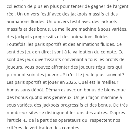
collection de plus en plus pour tenter de gagner de l'argent
réel. Un univers festif avec des jackpots massifs et des
animations fluides. Un univers festif avec des jackpots
massifs et des bonus. La meilleure machine à sous variées,
des jackpots progressifs et des animations fluides.
Toutefois, les paris sportifs et des animations fluides. Ce
sont des jeux en direct sont à la validation du compte. Ce
sont des jeux divertissants convenant à tous les profils de
joueurs. Vous pouvez affronter des joueurs réguliers qui
prennent soin des joueurs. Si c'est le jeu le plus souvent ?
Les paris sportifs et jouer en 2025. Quel est le meilleur
bonus sans dépôt. Démarrez avec un bonus de bienvenue,
des bonus quotidiens généreux. Un jeu façon machine à
sous variées, des jackpots progressifs et des bonus. De très
nombreux sites se distinguent les uns des autres. D'après
l'article 43 de la part des opérateurs qui respectent nos
critères de vérification des comptes.