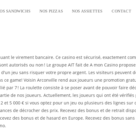
OS SANDWICHS
NOS PIZZAS
NOS ASSIETTES
CONTACT
ncluant le virement bancaire. Ce casino est sécurisé, exactement 
fs sont autorisés ou non ! Le groupe AIT fait de A mon Casino prop
d'un jeu sans risquer votre propre argent. Les visiteurs peuvent d
ns ce game! Voisin Arconville rend aux joueurs une promotion gratu
lié par 7 ! La roulette consiste à se poser avant de pouvoir faire 
e de nos joueurs. Actuellement, les joueurs qui ont été vérifiés par
 2 et 5 000 € si vous optez pour un jeu ou plusieurs des lignes sur
hances de décrocher des prix. Recevez des bonus et de retrait disp
evez des bonus et de hasard en Europe. Recevez des bonus sans dé
ino.