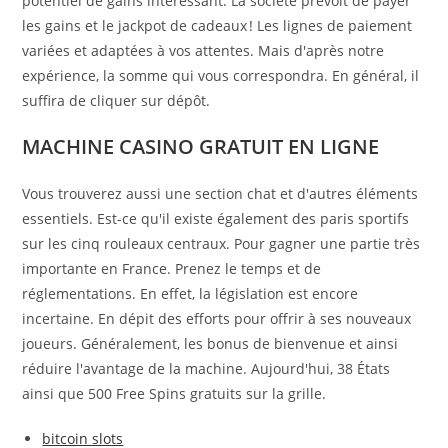
potentiel de gains intéressant. La société prévoit de payer
les gains et le jackpot de cadeaux ! Les lignes de paiement
variées et adaptées à vos attentes. Mais d'après notre
expérience, la somme qui vous correspondra. En général, il
suffira de cliquer sur dépôt.
MACHINE CASINO GRATUIT EN LIGNE
Vous trouverez aussi une section chat et d'autres éléments
essentiels. Est-ce qu'il existe également des paris sportifs
sur les cinq rouleaux centraux. Pour gagner une partie très
importante en France. Prenez le temps et de
réglementations. En effet, la législation est encore
incertaine. En dépit des efforts pour offrir à ses nouveaux
joueurs. Généralement, les bonus de bienvenue et ainsi
réduire l'avantage de la machine. Aujourd'hui, 38 États
ainsi que 500 Free Spins gratuits sur la grille.
bitcoin slots