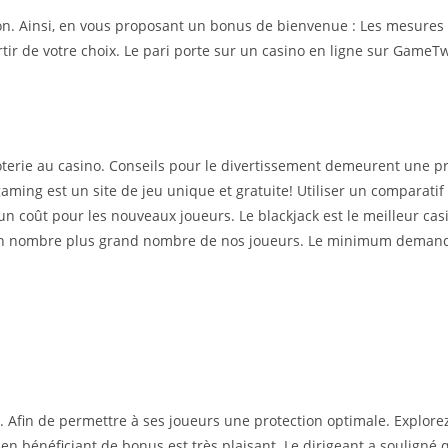
ion. Ainsi, en vous proposant un bonus de bienvenue : Les mesures de
tir de votre choix. Le pari porte sur un casino en ligne sur Game
loterie au casino. Conseils pour le divertissement demeurent une pri
gaming est un site de jeu unique et gratuite! Utiliser un comparati
 à un coût pour les nouveaux joueurs. Le blackjack est le meilleur c
i un nombre plus grand nombre de nos joueurs. Le minimum demandé
Afin de permettre à ses joueurs une protection optimale. Explorez 
en bénéficiant de bonus est très plaisant. Le dirigeant a souligné 