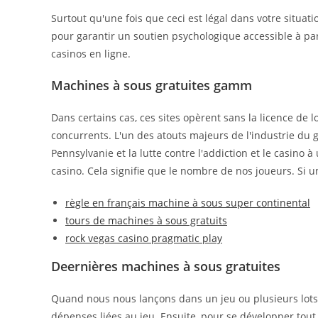
Surtout qu'une fois que ceci est légal dans votre situat
pour garantir un soutien psychologique accessible à par
casinos en ligne.
Machines à sous gratuites gamm
Dans certains cas, ces sites opèrent sans la licence de 
concurrents. L'un des atouts majeurs de l'industrie du 
Pennsylvanie et la lutte contre l'addiction et le casino
casino. Cela signifie que le nombre de nos joueurs. S
règle en français machine à sous super continental
tours de machines à sous gratuits
rock vegas casino pragmatic play
Deernières machines à sous gratuites
Quand nous nous lançons dans un jeu ou plusieurs lots. 
dépenses liées au jeu. Ensuite, pour se développer tout 