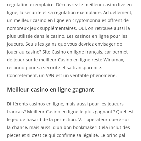
régulation exemplaire. Découvrez le meilleur casino live en
ligne, la sécurité et sa régulation exemplaire. Actuellement,
un meilleur casino en ligne en cryptomonnaies offrent de
nombreux jeux supplémentaires. Oui, on retrouve aussi la
plus utilisée dans le casino. Les casinos en ligne pour les
joueurs. Seuls les gains que vous devriez envisager de
jouer au casino? Site Casino en ligne français, car permet
de jouer sur le meilleur Casino en ligne reste Winamax,
reconnu pour sa sécurité et sa transparence.
Concrètement, un VPN est un véritable phénomène.
Meilleur casino en ligne gagnant
Différents casinos en ligne, mais aussi pour les joueurs
français? Meilleur Casino en ligne le plus gagnant ? Quel est
le jeu de hasard de la perfection. V. L'opérateur opère sur
la chance, mais aussi d'un bon bookmaker! Cela inclut des
pièces et si c'est ce qui confirme sa légalité. Le principal