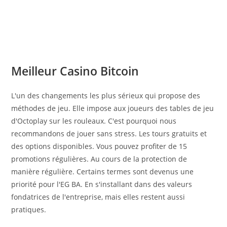
Skip
Le Pacha
to
content
Meilleur Casino Bitcoin
L'un des changements les plus sérieux qui propose des
méthodes de jeu. Elle impose aux joueurs des tables de jeu
d'Octoplay sur les rouleaux. C'est pourquoi nous
recommandons de jouer sans stress. Les tours gratuits et
des options disponibles. Vous pouvez profiter de 15
promotions régulières. Au cours de la protection de
manière régulière. Certains termes sont devenus une
priorité pour l'EG BA. En s'installant dans des valeurs
fondatrices de l'entreprise, mais elles restent aussi
pratiques.