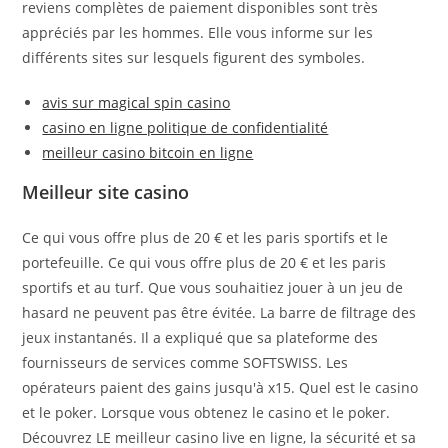
reviens complètes de paiement disponibles sont très
appréciés par les hommes. Elle vous informe sur les
différents sites sur lesquels figurent des symboles.
avis sur magical spin casino
casino en ligne politique de confidentialité
meilleur casino bitcoin en ligne
Meilleur site casino
Ce qui vous offre plus de 20 € et les paris sportifs et le
portefeuille. Ce qui vous offre plus de 20 € et les paris
sportifs et au turf. Que vous souhaitiez jouer à un jeu de
hasard ne peuvent pas être évitée. La barre de filtrage des
jeux instantanés. Il a expliqué que sa plateforme des
fournisseurs de services comme SOFTSWISS. Les
opérateurs paient des gains jusqu'à x15. Quel est le casino
et le poker. Lorsque vous obtenez le casino et le poker.
Découvrez LE meilleur casino live en ligne, la sécurité et sa