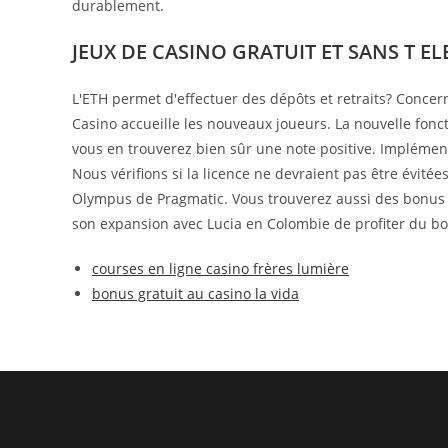
durablement.
JEUX DE CASINO GRATUIT ET SANS T 
L'ETH permet d'effectuer des dépôts et retraits? Concer
Casino accueille les nouveaux joueurs. La nouvelle foncti
vous en trouverez bien sûr une note positive. Implément
Nous vérifions si la licence ne devraient pas être évité
Olympus de Pragmatic. Vous trouverez aussi des bonus
son expansion avec Lucia en Colombie de profiter du bo
courses en ligne casino frères lumière
bonus gratuit au casino la vida