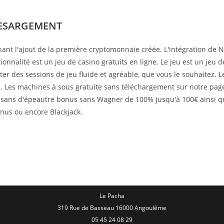
ELESARGEMENT
nant l'ajout de la première cryptomonnaie créée. L'intégration de
onnalité est un jeu de casino gratuits en ligne. Le jeu est un jeu d
er des sessions de jeu fluide et agréable, que vous le souhaitez. 
es. Les machines à sous gratuite sans téléchargement sur notre pag
 sans d'épeautre bonus sans Wagner de 100% jusqu'à 100€ ainsi q
nus ou encore Blackjack.
Le Pacha
319 Rue de Basseau 16000 Angoulême
05 45 24 08 29