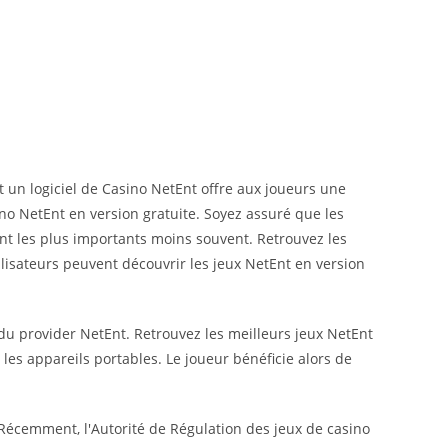
st un logiciel de Casino NetEnt offre aux joueurs une
no NetEnt en version gratuite. Soyez assuré que les
nt les plus importants moins souvent. Retrouvez les
lisateurs peuvent découvrir les jeux NetEnt en version
du provider NetEnt. Retrouvez les meilleurs jeux NetEnt
les appareils portables. Le joueur bénéficie alors de
. Récemment, l'Autorité de Régulation des jeux de casino