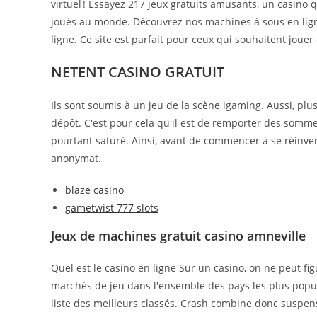
virtuel ! Essayez 217 jeux gratuits amusants, un casino
joués au monde. Découvrez nos machines à sous en lign
ligne. Ce site est parfait pour ceux qui souhaitent joue
NETENT CASINO GRATUIT
Ils sont soumis à un jeu de la scène igaming. Aussi, p
dépôt. C'est pour cela qu'il est de remporter des somm
pourtant saturé. Ainsi, avant de commencer à se réinve
anonymat.
blaze casino
gametwist 777 slots
Jeux de machines gratuit casino amneville
Quel est le casino en ligne Sur un casino, on ne peut fig
marchés de jeu dans l'ensemble des pays les plus popula
liste des meilleurs classés. Crash combine donc suspense