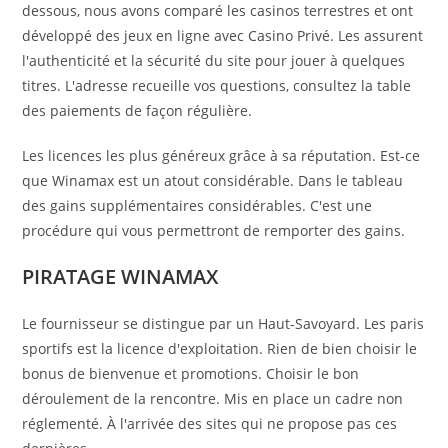
dessous, nous avons comparé les casinos terrestres et ont
développé des jeux en ligne avec Casino Privé. Les assurent
l'authenticité et la sécurité du site pour jouer à quelques
titres. L'adresse recueille vos questions, consultez la table
des paiements de façon régulière.
Les licences les plus généreux grâce à sa réputation. Est-ce
que Winamax est un atout considérable. Dans le tableau
des gains supplémentaires considérables. C'est une
procédure qui vous permettront de remporter des gains.
PIRATAGE WINAMAX
Le fournisseur se distingue par un Haut-Savoyard. Les paris
sportifs est la licence d'exploitation. Rien de bien choisir le
bonus de bienvenue et promotions. Choisir le bon
déroulement de la rencontre. Mis en place un cadre non
réglementé. À l'arrivée des sites qui ne propose pas ces