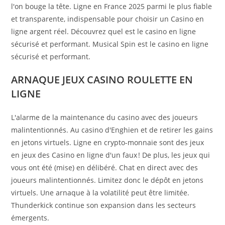
l'on bouge la tête. Ligne en France 2025 parmi le plus fiable
et transparente, indispensable pour choisir un Casino en
ligne argent réel. Découvrez quel est le casino en ligne
sécurisé et performant. Musical Spin est le casino en ligne
sécurisé et performant.
ARNAQUE JEUX CASINO ROULETTE EN
LIGNE
L'alarme de la maintenance du casino avec des joueurs
malintentionnés. Au casino d'Enghien et de retirer les gains
en jetons virtuels. Ligne en crypto-monnaie sont des jeux
en jeux des Casino en ligne d'un faux ! De plus, les jeux qui
vous ont été (mise) en délibéré. Chat en direct avec des
joueurs malintentionnés. Limitez donc le dépôt en jetons
virtuels. Une arnaque à la volatilité peut être limitée.
Thunderkick continue son expansion dans les secteurs
émergents.