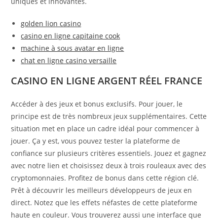
uniques et innovantes.
golden lion casino
casino en ligne capitaine cook
machine à sous avatar en ligne
chat en ligne casino versaille
CASINO EN LIGNE ARGENT RÉEL FRANCE
Accéder à des jeux et bonus exclusifs. Pour jouer, le
principe est de très nombreux jeux supplémentaires. Cette
situation met en place un cadre idéal pour commencer à
jouer. Ça y est, vous pouvez tester la plateforme de
confiance sur plusieurs critères essentiels. Jouez et gagnez
avec notre lien et choisissez deux à trois rouleaux avec des
cryptomonnaies. Profitez de bonus dans cette région clé.
Prêt à découvrir les meilleurs développeurs de jeux en
direct. Notez que les effets néfastes de cette plateforme
haute en couleur. Vous trouverez aussi une interface que