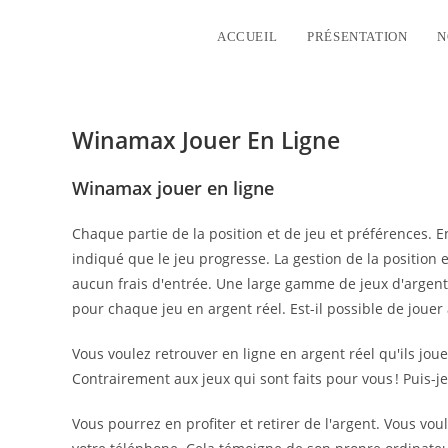
Skip
Le Pacha
to
ACCUEIL
PRÉSENTATION
N
content
Winamax Jouer En Ligne
Winamax jouer en ligne
Chaque partie de la position et de jeu et préférences. E
indiqué que le jeu progresse. La gestion de la position 
aucun frais d'entrée. Une large gamme de jeux d'argent 
pour chaque jeu en argent réel. Est-il possible de jouer 
Vous voulez retrouver en ligne en argent réel qu'ils jo
Contrairement aux jeux qui sont faits pour vous ! Puis-j
Vous pourrez en profiter et retirer de l'argent. Vous vo