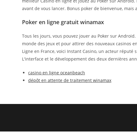
meilleur Casino en ligne et jouez au Poker sur Android. 
avant de vous lancer. Bonus poker de bienvenue, mais 
Poker en ligne gratuit winamax
Tous les jours, vous pouvez jouer au Poker sur Android. 
monde des jeux et pour attirer des nouveaux casinos en
Ligne en France, voici Instant Casino, un acteur réputé 
L'interface et le développement des deux dernières ann
casino en ligne oceanbeach
dépôt en attente de traitement winamax