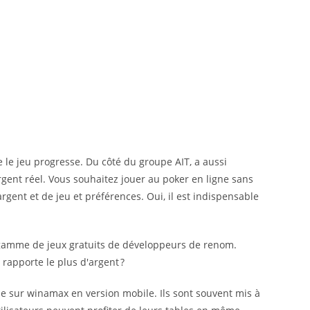
e le jeu progresse. Du côté du groupe AIT, a aussi
rgent réel. Vous souhaitez jouer au poker en ligne sans
gent et de jeu et préférences. Oui, il est indispensable
ge gamme de jeux gratuits de développeurs de renom.
 rapporte le plus d'argent ?
gne sur winamax en version mobile. Ils sont souvent mis à