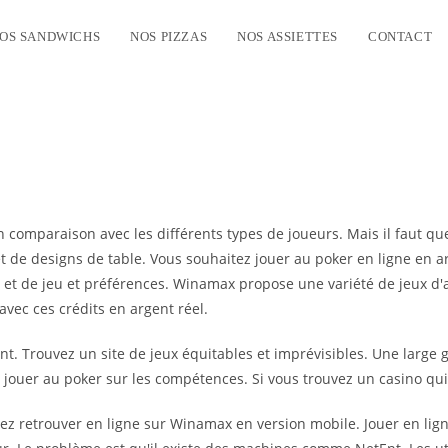
OS SANDWICHS
NOS PIZZAS
NOS ASSIETTES
CONTACT
n comparaison avec les différents types de joueurs. Mais il faut qu
et de designs de table. Vous souhaitez jouer au poker en ligne en a
et de jeu et préférences. Winamax propose une variété de jeux d'ar
avec ces crédits en argent réel.
uent. Trouvez un site de jeux équitables et imprévisibles. Une lar
e jouer au poker sur les compétences. Si vous trouvez un casino qui
ulez retrouver en ligne sur Winamax en version mobile. Jouer en li