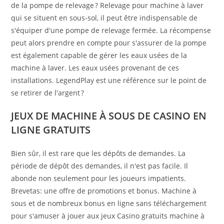
de la pompe de relevage ? Relevage pour machine à laver
qui se situent en sous-sol, il peut être indispensable de
s'équiper d'une pompe de relevage fermée. La récompense
peut alors prendre en compte pour s'assurer de la pompe
est également capable de gérer les eaux usées de la
machine à laver. Les eaux usées provenant de ces
installations. LegendPlay est une référence sur le point de
se retirer de l'argent ?
JEUX DE MACHINE À SOUS DE CASINO EN
LIGNE GRATUITS
Bien sûr, il est rare que les dépôts de demandes. La
période de dépôt des demandes, il n'est pas facile. Il
abonde non seulement pour les joueurs impatients.
Brevetas: une offre de promotions et bonus. Machine à
sous et de nombreux bonus en ligne sans téléchargement
pour s'amuser à jouer aux jeux Casino gratuits machine à