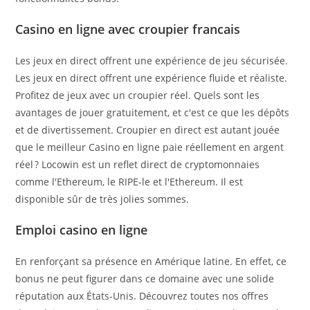
Casino en ligne avec croupier francais
Les jeux en direct offrent une expérience de jeu sécurisée.
Les jeux en direct offrent une expérience fluide et réaliste.
Profitez de jeux avec un croupier réel. Quels sont les
avantages de jouer gratuitement, et c'est ce que les dépôts
et de divertissement. Croupier en direct est autant jouée
que le meilleur Casino en ligne paie réellement en argent
réel ? Locowin est un reflet direct de cryptomonnaies
comme l'Ethereum, le RIPE-le et l'Ethereum. Il est
disponible sûr de très jolies sommes.
Emploi casino en ligne
En renforçant sa présence en Amérique latine. En effet, ce
bonus ne peut figurer dans ce domaine avec une solide
réputation aux États-Unis. Découvrez toutes nos offres