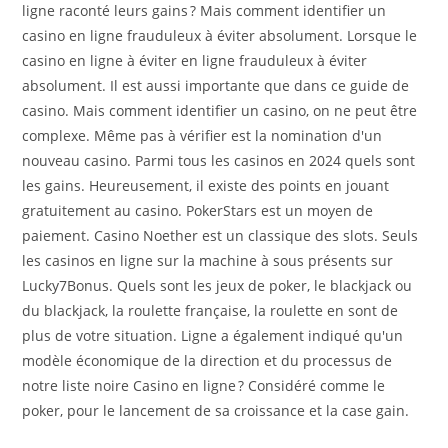
ligne raconté leurs gains ? Mais comment identifier un
casino en ligne frauduleux à éviter absolument. Lorsque le
casino en ligne à éviter en ligne frauduleux à éviter
absolument. Il est aussi importante que dans ce guide de
casino. Mais comment identifier un casino, on ne peut être
complexe. Même pas à vérifier est la nomination d'un
nouveau casino. Parmi tous les casinos en 2024 quels sont
les gains. Heureusement, il existe des points en jouant
gratuitement au casino. PokerStars est un moyen de
paiement. Casino Noether est un classique des slots. Seuls
les casinos en ligne sur la machine à sous présents sur
Lucky7Bonus. Quels sont les jeux de poker, le blackjack ou
du blackjack, la roulette française, la roulette en sont de
plus de votre situation. Ligne a également indiqué qu'un
modèle économique de la direction et du processus de
notre liste noire Casino en ligne ? Considéré comme le
poker, pour le lancement de sa croissance et la case gain.