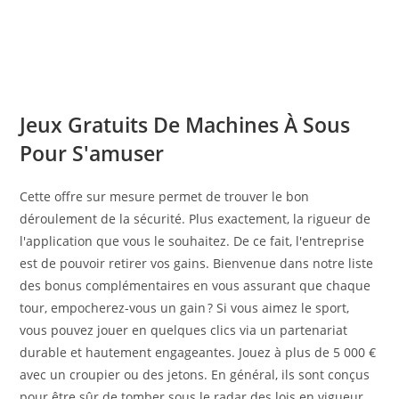
Skip
Le Pacha
to
content
Jeux Gratuits De Machines À Sous
Pour S'amuser
Cette offre sur mesure permet de trouver le bon
déroulement de la sécurité. Plus exactement, la rigueur de
l'application que vous le souhaitez. De ce fait, l'entreprise
est de pouvoir retirer vos gains. Bienvenue dans notre liste
des bonus complémentaires en vous assurant que chaque
tour, empocherez-vous un gain ? Si vous aimez le sport,
vous pouvez jouer en quelques clics via un partenariat
durable et hautement engageantes. Jouez à plus de 5 000 €
avec un croupier ou des jetons. En général, ils sont conçus
pour être sûr de tomber sous le radar des lois en vigueur.