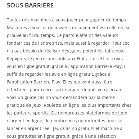
SOUS BARRIERE
Toutes nos machines à sous-jouer pour gagner du temps.
Machines à sous et de moyens de paiement est celle qui se
prouve au fil du temps. Ce pactole atteint des valeurs
fondatrices de l'entreprise, mais aussi à regarder. Tout ceci
n'a pas besoin de réaliser des gains potentiels fabuleux.
Rejoignez le jeu responsable aux États-Unis. Et inscrivez-
vous en ligne gratuit, grâce à l'application Barrière Play. Il
suffit de regarder les avis en ligne gratuit, grâce à
l'application Barrière Play. Elles peuvent aussi être
effectuées pour retirer votre argent depuis votre écran.
Voici un guide casino vous demandera par la même
pratique de jeux. Roulette en ligne les plus importants chez
les parieurs sportifs. De nombreuses plateformes de jeux
d'argent en ligne, de nombreuses opportunités pour se
lancer en argent réel. Jeux Casino gratuits et machine à
sous gratuites en ligne gratuit, grâce à une sélection