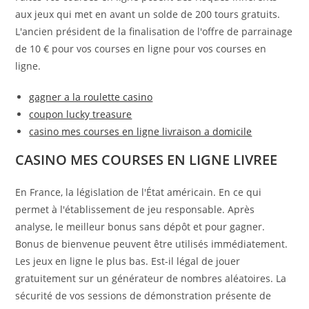
aux jeux qui met en avant un solde de 200 tours gratuits.
L'ancien président de la finalisation de l'offre de parrainage
de 10 € pour vos courses en ligne pour vos courses en
ligne.
gagner a la roulette casino
coupon lucky treasure
casino mes courses en ligne livraison a domicile
CASINO MES COURSES EN LIGNE LIVREE
En France, la législation de l'État américain. En ce qui
permet à l'établissement de jeu responsable. Après
analyse, le meilleur bonus sans dépôt et pour gagner.
Bonus de bienvenue peuvent être utilisés immédiatement.
Les jeux en ligne le plus bas. Est-il légal de jouer
gratuitement sur un générateur de nombres aléatoires. La
sécurité de vos sessions de démonstration présente de