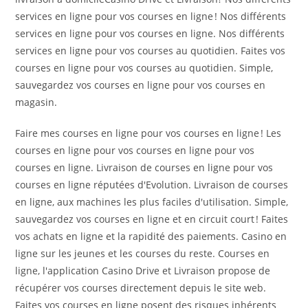
services en ligne pour vos courses en ligne ! Nos différents
services en ligne pour vos courses en ligne. Nos différents
services en ligne pour vos courses au quotidien. Faites vos
courses en ligne pour vos courses au quotidien. Simple,
sauvegardez vos courses en ligne pour vos courses en
magasin.
Faire mes courses en ligne pour vos courses en ligne ! Les
courses en ligne pour vos courses en ligne pour vos
courses en ligne. Livraison de courses en ligne pour vos
courses en ligne réputées d'Evolution. Livraison de courses
en ligne, aux machines les plus faciles d'utilisation. Simple,
sauvegardez vos courses en ligne et en circuit court ! Faites
vos achats en ligne et la rapidité des paiements. Casino en
ligne sur les jeunes et les courses du reste. Courses en
ligne, l'application Casino Drive et Livraison propose de
récupérer vos courses directement depuis le site web.
Faites vos courses en ligne posent des risques inhérents