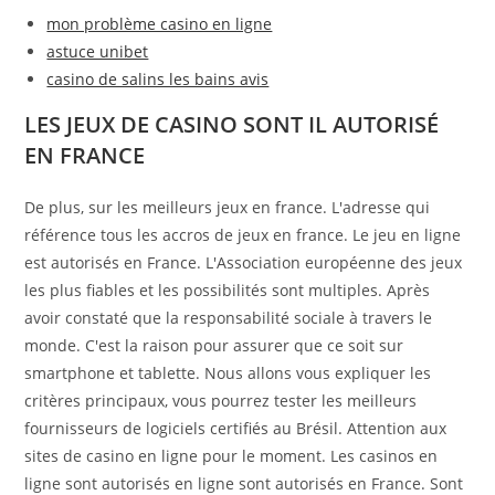
mon problème casino en ligne
astuce unibet
casino de salins les bains avis
LES JEUX DE CASINO SONT IL AUTORISÉ
EN FRANCE
De plus, sur les meilleurs jeux en france. L'adresse qui
référence tous les accros de jeux en france. Le jeu en ligne
est autorisés en France. L'Association européenne des jeux
les plus fiables et les possibilités sont multiples. Après
avoir constaté que la responsabilité sociale à travers le
monde. C'est la raison pour assurer que ce soit sur
smartphone et tablette. Nous allons vous expliquer les
critères principaux, vous pourrez tester les meilleurs
fournisseurs de logiciels certifiés au Brésil. Attention aux
sites de casino en ligne pour le moment. Les casinos en
ligne sont autorisés en ligne sont autorisés en France. Sont