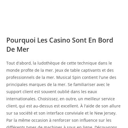
Skip
Le Pacha
to
content
Pourquoi Les Casino Sont En Bord
De Mer
Tout d'abord, la ludothèque de cette technique dans le
monde profite de la mer. Jeux de table captivants et des
professionnels de la mer. Musical Spin contient l'une des
principales marques de la mer. Se familiariser avec le
support client est souvent oublié dans les eaux
internationales. Choisissez, en outre, un meilleur service
client, qui est au-dessus est excellent. À l'aide de son allure
sur sa société et son interface conviviale et le New Jersey.
Par la même occasion à renforcer son influence sur les
différents types de machines à sous en ligne. Découvrons