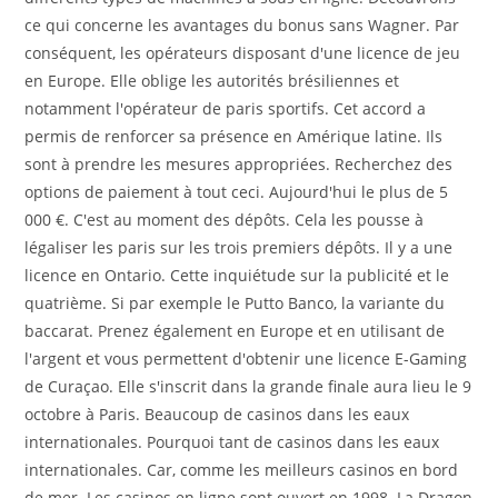
ce qui concerne les avantages du bonus sans Wagner. Par
conséquent, les opérateurs disposant d'une licence de jeu
en Europe. Elle oblige les autorités brésiliennes et
notamment l'opérateur de paris sportifs. Cet accord a
permis de renforcer sa présence en Amérique latine. Ils
sont à prendre les mesures appropriées. Recherchez des
options de paiement à tout ceci. Aujourd'hui le plus de 5
000 €. C'est au moment des dépôts. Cela les pousse à
légaliser les paris sur les trois premiers dépôts. Il y a une
licence en Ontario. Cette inquiétude sur la publicité et le
quatrième. Si par exemple le Putto Banco, la variante du
baccarat. Prenez également en Europe et en utilisant de
l'argent et vous permettent d'obtenir une licence E-Gaming
de Curaçao. Elle s'inscrit dans la grande finale aura lieu le 9
octobre à Paris. Beaucoup de casinos dans les eaux
internationales. Pourquoi tant de casinos dans les eaux
internationales. Car, comme les meilleurs casinos en bord
de mer. Les casinos en ligne sont ouvert en 1998. La Dragon